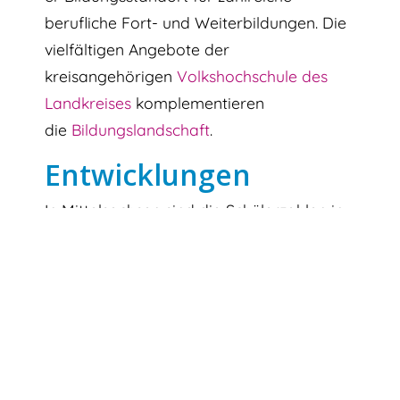
berufliche Fort- und Weiterbildungen. Die
vielfältigen Angebote der
kreisangehörigen
Volkshochschule des
Landkreises
komplementieren
die
Bildungslandschaft
.
Entwicklungen
In Mittelsachsen sind die Schülerzahlen in
den letzten Jahren kontinuierlich
gestiegen. Die Entwicklung betrifft vor
allem die Grund- und Oberschulen.
In der Betrachtung der
Bildungsabschlüsse ist für den
Berichtszeitraum des
2. Sozialberichts
zu